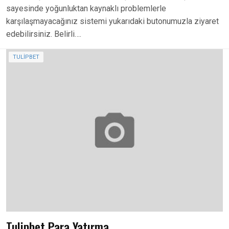
sayesinde yoğunluktan kaynaklı problemlerle
karşılaşmayacağınız sistemi yukarıdaki butonumuzla ziyaret
edebilirsiniz. Belirli….
TULIPBET
Tulipbet Para Yatırma