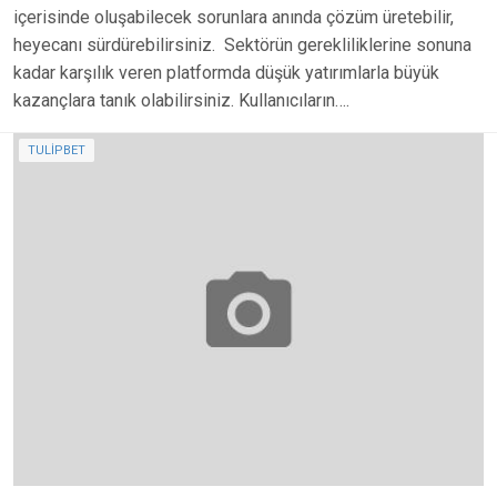
içerisinde oluşabilecek sorunlara anında çözüm üretebilir,
heyecanı sürdürebilirsiniz. Sektörün gerekliliklerine sonuna
kadar karşılık veren platformda düşük yatırımlarla büyük
kazançlara tanık olabilirsiniz. Kullanıcıların….
TULIPBET