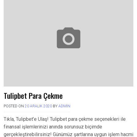
Tulipbet Para Çekme
POSTED ON
20 ARALIK 2020
BY
ADMIN
Tıkla, Tulipbet’e Ulaş! Tulipbet para çekme seçenekleri ile
finansal işlemlerinizi anında sorunsuz biçimde
gerçekleştirebilirsiniz! Günümüz şartlarına uygun işlem hacmi