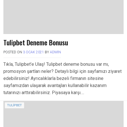
Tulipbet Deneme Bonusu
POSTED ON
3 OCAK 2021
BY
ADMIN
Tıkla, Tulipbet’e Ulaş! Tulipbet deneme bonusu var mı,
promosyon şartları neler? Detaylı bilgi için sayfamızı ziyaret
edebilirsiniz! Ayrıcalıklarla bezeli firmanın sitesine
sayfamızdan ulaşarak avantajları kullanabilir kazanım
tutarınızı arttırabilirsiniz. Piyasaya karşı….
TULIPBET