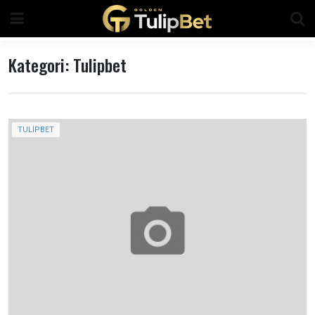
Skip
to
content
Kategori:
Tulipbet
TULIPBET