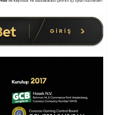
2488
ile kayıtlıdır ve uluslararası çevrim içi oyun hizmetleri