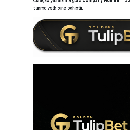
Curaçao yasalarına göre
Company Number 13
sunma yetkisine sahiptir.