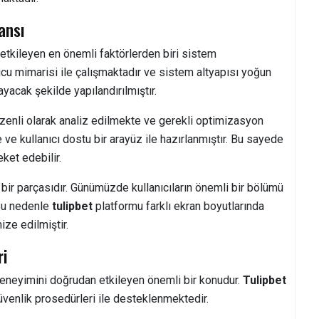
ansı
 etkileyen en önemli faktörlerden biri sistem
u mimarisi ile çalışmaktadır ve sistem altyapısı yoğun
yacak şekilde yapılandırılmıştır.
zenli olarak analiz edilmekte ve gerekli optimizasyon
 ve kullanıcı dostu bir arayüz ile hazırlanmıştır. Bu sayede
eket edebilir.
bir parçasıdır. Günümüzde kullanıcıların önemli bir bölümü
 Bu nedenle
tulipbet
platformu farklı ekran boyutlarında
ze edilmiştir.
ri
 deneyimini doğrudan etkileyen önemli bir konudur.
Tulipbet
üvenlik prosedürleri ile desteklenmektedir.