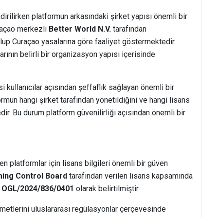
dirilirken platformun arkasındaki şirket yapısı önemli bir
açao merkezli
Better World N.V.
tarafından
lup Curaçao yasalarına göre faaliyet göstermektedir.
nın belirli bir organizasyon yapısı içerisinde
i kullanıcılar açısından şeffaflık sağlayan önemli bir
ormun hangi şirket tarafından yönetildiğini ve hangi lisans
ir. Bu durum platform güvenilirliği açısından önemli bir
 platformlar için lisans bilgileri önemli bir güven
ing Control Board
tarafından verilen lisans kapsamında
ı
OGL/2024/836/0401
olarak belirtilmiştir.
zmetlerini uluslararası regülasyonlar çerçevesinde