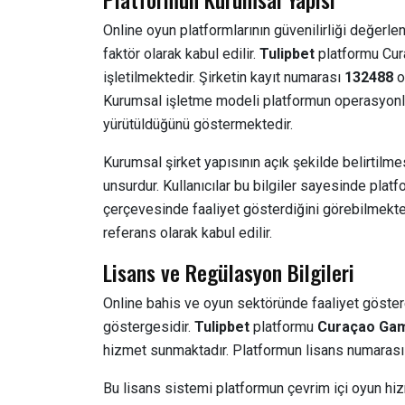
Online oyun platformlarının güvenilirliği değerlen
faktör olarak kabul edilir.
Tulipbet
platformu Cur
işletilmektedir. Şirketin kayıt numarası
132488
o
Kurumsal işletme modeli platformun operasyonları
yürütüldüğünü göstermektedir.
Kurumsal şirket yapısının açık şekilde belirtilmes
unsurdur. Kullanıcılar bu bilgiler sayesinde platf
çerçevesinde faaliyet gösterdiğini görebilmekted
referans olarak kabul edilir.
Lisans ve Regülasyon Bilgileri
Online bahis ve oyun sektöründe faaliyet gösteren
göstergesidir.
Tulipbet
platformu
Curaçao Gam
hizmet sunmaktadır. Platformun lisans numaras
Bu lisans sistemi platformun çevrim içi oyun hi